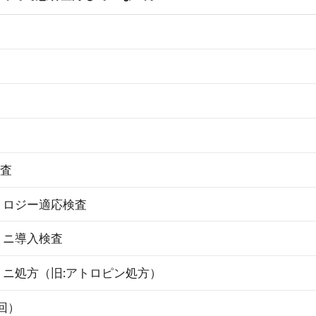
検査
トロジー適応検査
ミニ導入検査
ニ処方（旧:アトロピン処方）
回）