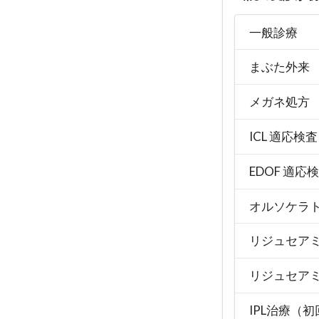
一般診療
まぶた外来
メガネ処方
ICL 適応検査
EDOF 適応
オルソケラ
リジュセア
リジュセアミ
IPL治療（初